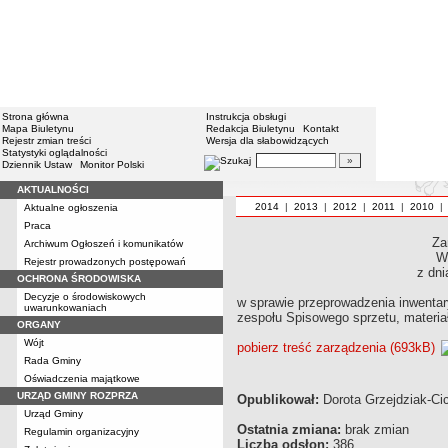
Strona główna
Instrukcja obsługi
Mapa Biuletynu
Redakcja Biuletynu
Kontakt
Rejestr zmian treści
Wersja dla słabowidzących
Statystyki oglądalności
Dziennik Ustaw
Monitor Polski
AKTUALNOŚCI
2014
|
2013
|
2012
|
2011
|
2010
Aktualne ogłoszenia
Praca
Za
Archiwum Ogłoszeń i komunikatów
W
Rejestr prowadzonych postępowań
z dn
OCHRONA ŚRODOWISKA
Decyzje o środowiskowych
w sprawie przeprowadzenia inwentar
uwarunkowaniach
zespołu Spisowego sprzetu, materia
ORGANY
Wójt
pobierz treść zarządzenia (693kB)
Rada Gminy
Oświadczenia majątkowe
URZĄD GMINY ROZPRZA
Opublikował:
Dorota Grzejdziak-Cic
Urząd Gminy
Ostatnia zmiana:
brak zmian
Regulamin organizacyjny
Liczba odsłon:
386