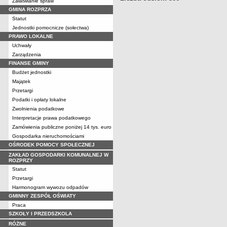
Załatwianie spraw
GMINA ROZPRZA
Statut
Jednostki pomocnicze (sołectwa)
PRAWO LOKALNE
Uchwały
Zarządzenia
FINANSE GMINY
Budżet jednostki
Majątek
Przetargi
Podatki i opłaty lokalne
Zwolnienia podatkowe
Interpretacje prawa podatkowego
Zamówienia publiczne poniżej 14 tys. euro
Gospodarka nieruchomościami
OŚRODEK POMOCY SPOŁECZNEJ
ZAKŁAD GOSPODARKI KOMUNALNEJ W
ROZPRZY
Statut
Przetargi
Harmonogram wywozu odpadów
GMINNY ZESPÓŁ OŚWIATY
Praca
SZKOŁY I PRZEDSZKOLA
RÓŻNE