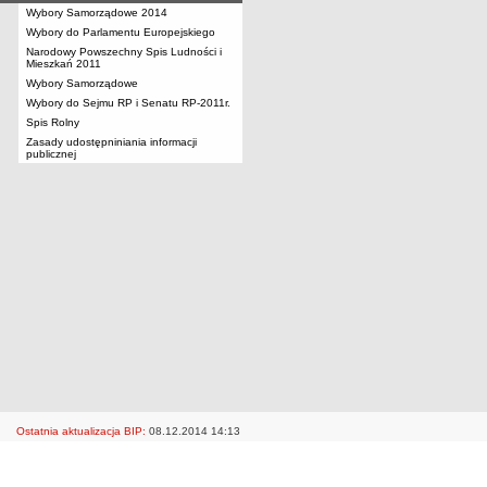
Wybory Samorządowe 2014
Wybory do Parlamentu Europejskiego
Narodowy Powszechny Spis Ludności i
Mieszkań 2011
Wybory Samorządowe
Wybory do Sejmu RP i Senatu RP-2011r.
Spis Rolny
Zasady udostępniniania informacji
publicznej
Ostatnia aktualizacja BIP:
08.12.2014 14:13