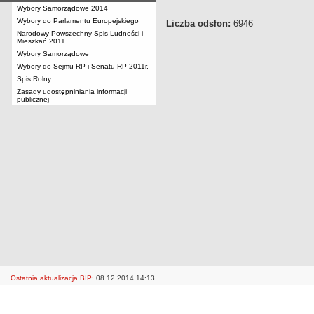
Wybory Samorządowe 2014
Wybory do Parlamentu Europejskiego
Liczba odsłon:
6946
Narodowy Powszechny Spis Ludności i
Mieszkań 2011
Wybory Samorządowe
Wybory do Sejmu RP i Senatu RP-2011r.
Spis Rolny
Zasady udostępniniania informacji
publicznej
Ostatnia aktualizacja BIP:
08.12.2014 14:13