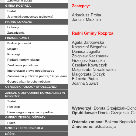
Załatwianie spraw
Zastępcy:
GMINA ROZPRZA
Statut
Arkadiusz Próba
Jednostki pomocnicze (sołectwa)
Janusz Misztela
PRAWO LOKALNE
Uchwały
Zarządzenia
Radni Gminy Rozprza
FINANSE GMINY
Agata Bartkowska
Budżet jednostki
Krzysztof Biegański
Majątek
Dariusz Jagiełło
Przetargi
Zbigniew Kaczmarek
Podatki i opłaty lokalne
Grzegorz Konopka
Czesław Kowalczyk
Zwolnienia podatkowe
Małgorzata Nowakowska
Interpretacje prawa podatkowego
Małgorzata Olczyk
Zamówienia publiczne poniżej 14 tys. euro
Elżbieta Piątek
Gospodarka nieruchomościami
Joanna Suwart
OŚRODEK POMOCY SPOŁECZNEJ
ZAKŁAD GOSPODARKI KOMUNALNEJ W
ROZPRZY
Statut
Przetargi
Wytworzył:
Dorota Grzejdziak-Cicho
Harmonogram wywozu odpadów
Opublikował:
Dorota Grzejdziak-Cic
GMINNY ZESPÓŁ OŚWIATY
Ostatnia zmiana:
Bożena Nagrodzka 
Praca
Zmieniono:
aktualizacja
SZKOŁY I PRZEDSZKOLA
RÓŻNE