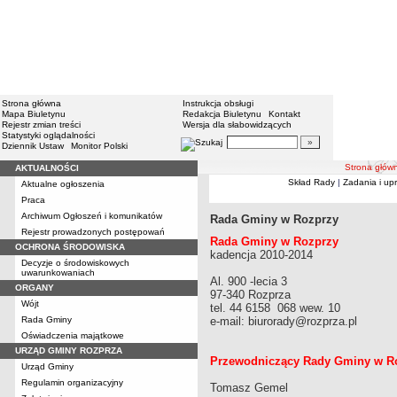
Strona główna
Instrukcja obsługi
Mapa Biuletynu
Redakcja Biuletynu
Kontakt
Rejestr zmian treści
Wersja dla słabowidzących
Statystyki oglądalności
Dziennik Ustaw
Monitor Polski
Strona głów
AKTUALNOŚCI
Skład Rady
|
Zadania i up
Aktualne ogłoszenia
Praca
Archiwum Ogłoszeń i komunikatów
Rada Gminy w Rozprzy
Rejestr prowadzonych postępowań
Rada Gminy w Rozprzy
OCHRONA ŚRODOWISKA
kadencja 2010-2014
Decyzje o środowiskowych
uwarunkowaniach
Al. 900 -lecia 3
ORGANY
97-340 Rozprza
Wójt
tel. 44 6158 068 wew. 10
Rada Gminy
e-mail: biurorady@rozprza.pl
Oświadczenia majątkowe
URZĄD GMINY ROZPRZA
Przewodniczący Rady Gminy w R
Urząd Gminy
Regulamin organizacyjny
Tomasz Gemel