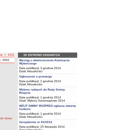
ia
>
2011
20 OSTATNIO DODANYCH
|
2002
Wyciąg z obwieszczenia Komisarza
Wyborczego
Data publikacji: 3 grudnia 2014
Dział:
Aktualności
Ogłoszenie o przetargu
Data publikacji: 2 grudnia 2014
Dział:
Aktualności
Wybory radnych do Rady Gminy
Rozprza
Data publikacji: 1 grudnia 2014
Dział:
Wybory Samorządowe 2014
WÓJT GMINY ROZPRZA ogłasza otwarty
konkurs
Data publikacji: 1 grudnia 2014
Dział:
Aktualności
Zarządzenie nr 81/2014
Data publikacji: 25 listopada 2014
Dział:
Aktualności