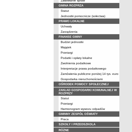
Załatwianie spraw
GMINA ROZPRZA
Statut
Jednostki pomocnicze (sołectwa)
PRAWO LOKALNE
Uchwały
Zarządzenia
FINANSE GMINY
Budżet jednostki
Majątek
Przetargi
Podatki i opłaty lokalne
Zwolnienia podatkowe
Interpretacje prawa podatkowego
Zamówienia publiczne poniżej 14 tys. euro
Gospodarka nieruchomościami
OŚRODEK POMOCY SPOŁECZNEJ
ZAKŁAD GOSPODARKI KOMUNALNEJ W
ROZPRZY
Statut
Przetargi
Harmonogram wywozu odpadów
GMINNY ZESPÓŁ OŚWIATY
Praca
SZKOŁY I PRZEDSZKOLA
RÓŻNE