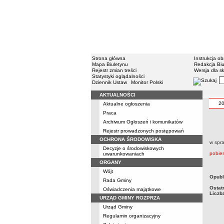
Strona główna
Instrukcja ob
Mapa Biuletynu
Redakcja Biu
Rejestr zmian treści
Wersja dla s
Statystyki oglądalności
Dziennik Ustaw
Monitor Polski
AKTUALNOŚCI
2
Aktualne ogłoszenia
Praca
Archiwum Ogłoszeń i komunikatów
Rejestr prowadzonych postępowań
OCHRONA ŚRODOWISKA
w spr
Decyzje o środowiskowych
pobie
uwarunkowaniach
ORGANY
Wójt
Opubl
Rada Gminy
Ostat
Oświadczenia majątkowe
Liczb
URZĄD GMINY ROZPRZA
Urząd Gminy
Regulamin organizacyjny