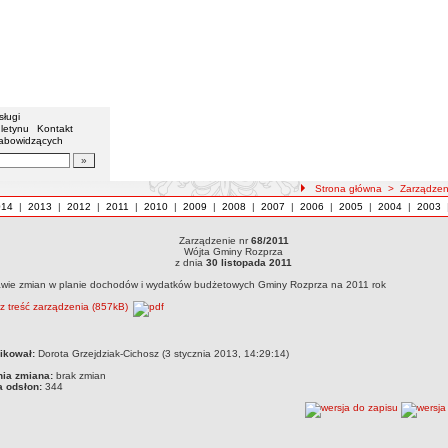
sługi
letynu
Kontakt
łabowidzących
Strona główna
>
Zarządzen
014
|
2013
|
2012
|
2011
|
2010
|
2009
|
2008
|
2007
|
2006
|
2005
|
2004
|
2003
Zarządzenie nr
68/2011
Wójta Gminy Rozprza
z dnia
30 listopada 2011
awie zmian w planie dochodów i wydatków budżetowych Gminy Rozprza na 2011 rok
rz treść zarządzenia (857kB)
ikował:
Dorota Grzejdziak-Cichosz (3 stycznia 2013, 14:29:14)
nia zmiana:
brak zmian
a odsłon:
344