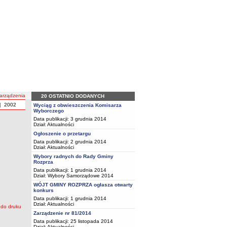
arządzenia
20 OSTATNIO DODANYCH
|
2002
Wyciąg z obwieszczenia Komisarza
Wyborczego
Data publikacji: 3 grudnia 2014
Dział:
Aktualności
Ogłoszenie o przetargu
Data publikacji: 2 grudnia 2014
Dział:
Aktualności
Wybory radnych do Rady Gminy
Rozprza
Data publikacji: 1 grudnia 2014
Dział:
Wybory Samorządowe 2014
WÓJT GMINY ROZPRZA ogłasza otwarty
konkurs
Data publikacji: 1 grudnia 2014
Dział:
Aktualności
Zarządzenie nr 81/2014
Data publikacji: 25 listopada 2014
Dział:
Aktualności