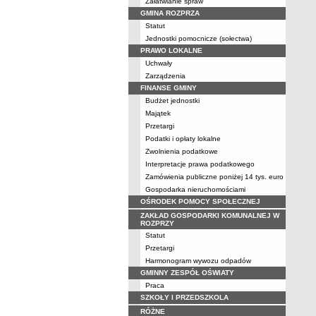
Załatwianie spraw
GMINA ROZPRZA
Statut
Jednostki pomocnicze (sołectwa)
PRAWO LOKALNE
Uchwały
Zarządzenia
FINANSE GMINY
Budżet jednostki
Majątek
Przetargi
Podatki i opłaty lokalne
Zwolnienia podatkowe
Interpretacje prawa podatkowego
Zamówienia publiczne poniżej 14 tys. euro
Gospodarka nieruchomościami
OŚRODEK POMOCY SPOŁECZNEJ
ZAKŁAD GOSPODARKI KOMUNALNEJ W
ROZPRZY
Statut
Przetargi
Harmonogram wywozu odpadów
GMINNY ZESPÓŁ OŚWIATY
Praca
SZKOŁY I PRZEDSZKOLA
RÓŻNE