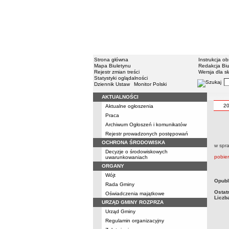
Strona główna
Instrukcja ob
Mapa Biuletynu
Redakcja Biu
Rejestr zmian treści
Wersja dla s
Statystyki oglądalności
Dziennik Ustaw
Monitor Polski
AKTUALNOŚCI
2
Aktualne ogłoszenia
Praca
Archiwum Ogłoszeń i komunikatów
Rejestr prowadzonych postępowań
OCHRONA ŚRODOWISKA
w spr
Decyzje o środowiskowych
pobie
uwarunkowaniach
ORGANY
Wójt
Opubl
Rada Gminy
Ostat
Oświadczenia majątkowe
Liczb
URZĄD GMINY ROZPRZA
Urząd Gminy
Regulamin organizacyjny