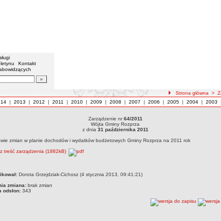
sługi
letynu
Kontakt
łabowidzących
Strona główna
>
Z
014
|
2013
|
2012
|
2011
|
2010
|
2009
|
2008
|
2007
|
2006
|
2005
|
2004
|
2003
Zarządzenie nr
64/2011
Wójta Gminy Rozprza
z dnia
31 października 2011
awie zmian w planie dochodów i wydatków budżetowych Gminy Rozprza na 2011 rok
rz treść zarządzenia (1882kB)
ikował:
Dorota Grzejdziak-Cichosz (4 stycznia 2013, 09:41:21)
nia zmiana:
brak zmian
a odsłon:
343