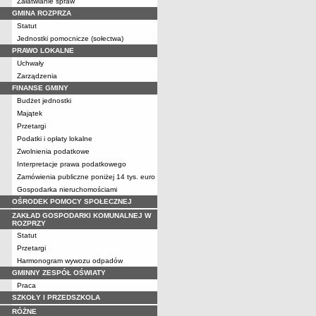
Załatwianie spraw
GMINA ROZPRZA
Statut
Jednostki pomocnicze (sołectwa)
PRAWO LOKALNE
Uchwały
Zarządzenia
FINANSE GMINY
Budżet jednostki
Majątek
Przetargi
Podatki i opłaty lokalne
Zwolnienia podatkowe
Interpretacje prawa podatkowego
Zamówienia publiczne poniżej 14 tys. euro
Gospodarka nieruchomościami
OŚRODEK POMOCY SPOŁECZNEJ
ZAKŁAD GOSPODARKI KOMUNALNEJ W
ROZPRZY
Statut
Przetargi
Harmonogram wywozu odpadów
GMINNY ZESPÓŁ OŚWIATY
Praca
SZKOŁY I PRZEDSZKOLA
RÓŻNE