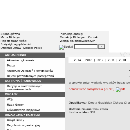
Strona główna
Instrukcja obsługi
Mapa Biuletynu
Redakcja Biuletynu
Kontakt
Rejestr zmian treści
Wersja dla słabowidzących
Statystyki oglądalności
Dziennik Ustaw
Monitor Polski
AKTUALNOŚCI
2014
|
2013
|
2012
|
2011
|
2010
Aktualne ogłoszenia
Praca
Archiwum Ogłoszeń i komunikatów
Rejestr prowadzonych postępowań
OCHRONA ŚRODOWISKA
w sprawie zmian w planie wydatków budżeto
Decyzje o środowiskowych
pobierz treść zarządzenia (297kB)
uwarunkowaniach
ORGANY
Wójt
Opublikował:
Dorota Grzejdziak-Cichosz (3 s
Rada Gminy
Ostatnia zmiana:
brak zmian
Oświadczenia majątkowe
Liczba odsłon:
331
URZĄD GMINY ROZPRZA
Urząd Gminy
Regulamin organizacyjny