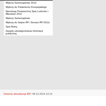
Wybory Samorządowe 2014
Wybory do Parlamentu Europejskiego
Narodowy Powszechny Spis Ludności i
Mieszkań 2011
Wybory Samorządowe
Wybory do Sejmu RP i Senatu RP-2011r.
Spis Rolny
Zasady udostępniniania informacji
publicznej
Ostatnia aktualizacja BIP:
08.12.2014 14:13