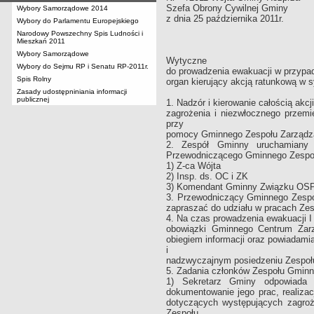
Szefa Obrony Cywilnej Gminy
Wybory Samorządowe 2014
z dnia 25 października 2011r.
Wybory do Parlamentu Europejskiego
Narodowy Powszechny Spis Ludności i
Mieszkań 2011
Wybory Samorządowe
Wytyczne
Wybory do Sejmu RP i Senatu RP-2011r.
do prowadzenia ewakuacji w przypad
Spis Rolny
organ kierujący akcją ratunkową w 
Zasady udostępniniania informacji
publicznej
1. Nadzór i kierowanie całością akc
zagrożenia i niezwłocznego przemie
przy
pomocy Gminnego Zespołu Zarządz
2. Zespół Gminny uruchamiany 
Przewodniczącego Gminnego Zespołu
1) Z-ca Wójta
2) Insp. ds. OC i ZK
3) Komendant Gminny Związku OS
3. Przewodniczący Gminnego Zespo
zapraszać do udziału w pracach Zes
4. Na czas prowadzenia ewakuacji I
obowiązki Gminnego Centrum Zar
obiegiem informacji oraz powiadami
i
nadzwyczajnym posiedzeniu Zespoł
5. Zadania członków Zespołu Gminn
1) Sekretarz Gminy odpowiada 
dokumentowanie jego prac, realizac
dotyczących występujących zagroże
Zespołu,