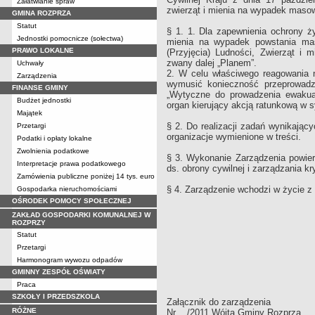
Załatwianie spraw
zwierząt i mienia na wypadek masow
GMINA ROZPRZA
Statut
§ 1. 1. Dla zapewnienia ochrony 
Jednostki pomocnicze (sołectwa)
mienia na wypadek powstania ma
PRAWO LOKALNE
(Przyjęcia) Ludności, Zwierząt i
zwany dalej „Planem”.
Uchwały
2. W celu właściwego reagowania 
Zarządzenia
wymusić konieczność przeprowad
FINANSE GMINY
„Wytyczne do prowadzenia ewakuac
Budżet jednostki
organ kierujący akcją ratunkową w 
Majątek
§ 2. Do realizacji zadań wynikając
Przetargi
organizacje wymienione w treści.
Podatki i opłaty lokalne
Zwolnienia podatkowe
§ 3. Wykonanie Zarządzenia powie
Interpretacje prawa podatkowego
ds. obrony cywilnej i zarządzania k
Zamówienia publiczne poniżej 14 tys. euro
§ 4. Zarządzenie wchodzi w życie z
Gospodarka nieruchomościami
OŚRODEK POMOCY SPOŁECZNEJ
ZAKŁAD GOSPODARKI KOMUNALNEJ W
ROZPRZY
Statut
Wójt Gmi
Przetargi
/-/ Janusz
Harmonogram wywozu odpadów
GMINNY ZESPÓŁ OŚWIATY
Praca
SZKOŁY I PRZEDSZKOLA
Załącznik do zarządzenia
RÓŻNE
Nr /2011 Wójta Gminy Rozprza