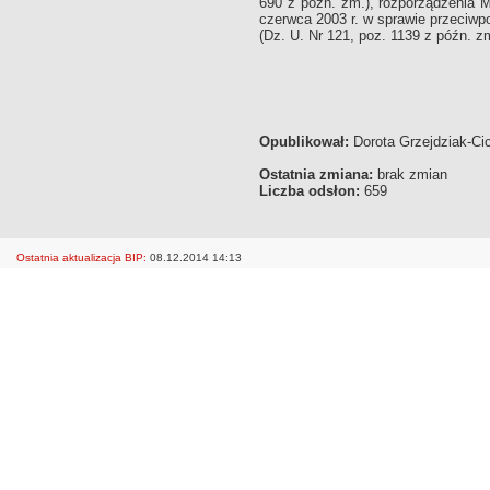
690 z późn. zm.), rozporządzenia M
czerwca 2003 r. w sprawie przeciw
(Dz. U. Nr 121, poz. 1139 z późn. zm
Opublikował:
Dorota Grzejdziak-Cic
Ostatnia zmiana:
brak zmian
Liczba odsłon:
659
Ostatnia aktualizacja BIP:
08.12.2014 14:13