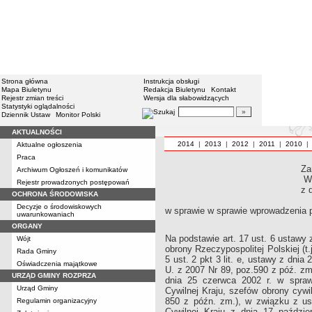
Strona główna
Instrukcja obsługi
Mapa Biuletynu
Redakcja Biuletynu
Kontakt
Rejestr zmian treści
Wersja dla słabowidzących
Statystyki oglądalności
Dziennik Ustaw
Monitor Polski
AKTUALNOŚCI
2014
|
2013
|
2012
|
2011
|
2010
Aktualne ogłoszenia
Praca
Za
Archiwum Ogłoszeń i komunikatów
W
Rejestr prowadzonych postępowań
z 
OCHRONA ŚRODOWISKA
Decyzje o środowiskowych
w sprawie w sprawie wprowadzenia p
uwarunkowaniach
ORGANY
Na podstawie art. 17 ust. 6 ustawy
Wójt
obrony Rzeczypospolitej Polskiej (t.
Rada Gminy
5 ust. 2 pkt 3 lit. e, ustawy z dni
Oświadczenia majątkowe
U. z 2007 Nr 89, poz.590 z póź. zm
URZĄD GMINY ROZPRZA
dnia 25 czerwca 2002 r. w spraw
Urząd Gminy
Cywilnej Kraju, szefów obrony cywi
850 z późn. zm.), w związku z us
Regulamin organizacyjny
Cywilnej Kraju z dnia 17 paździe