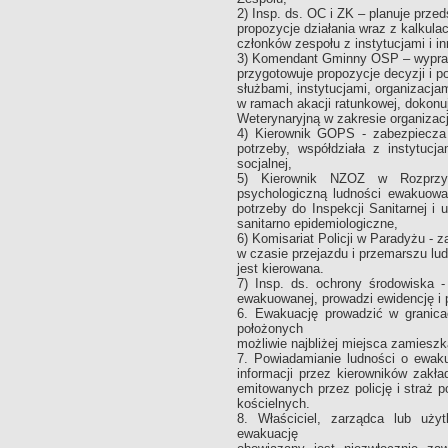
2) Insp. ds. OC i ZK – planuje prz
propozycje działania wraz z kalkul
członków zespołu z instytucjami i i
3) Komendant Gminny OSP – wypracow
przygotowuje propozycje decyzji i 
służbami, instytucjami, organizacja
w ramach akacji ratunkowej, dokonuj
Weterynaryjną w zakresie organizacj
4) Kierownik GOPS - zabezpiecza
potrzeby, współdziała z instytuc
socjalnej,
5) Kierownik NZOZ w Rozprzy
psychologiczną ludności ewakuowa
potrzeby do Inspekcji Sanitarnej i
sanitarno epidemiologiczne,
6) Komisariat Policji w Paradyżu - 
w czasie przejazdu i przemarszu lu
jest kierowana.
7) Insp. ds. ochrony środowiska -
ewakuowanej, prowadzi ewidencję i 
6. Ewakuację prowadzić w granica
położonych
możliwie najbliżej miejsca zamieszk
7. Powiadamianie ludności o ewak
informacji przez kierowników zak
emitowanych przez policję i straż
kościelnych.
8. Właściciel, zarządca lub uży
ewakuację