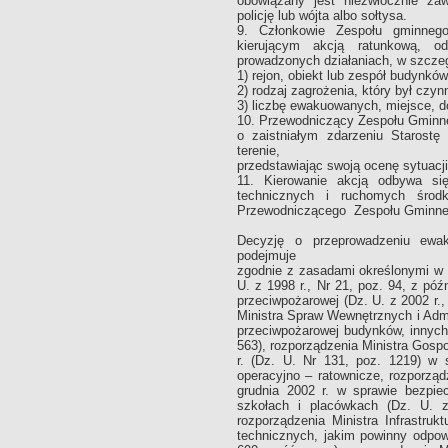
obowiązany jest niezwłocznie za
policję lub wójta albo sołtysa.
9. Członkowie Zespołu gminneg
kierującym akcją ratunkową, o
prowadzonych działaniach, w szczeg
1) rejon, obiekt lub zespół budynków
2) rodzaj zagrożenia, który był czy
3) liczbę ewakuowanych, miejsce, d
10. Przewodniczący Zespołu Gminne
o zaistniałym zdarzeniu Starost
terenie,
przedstawiając swoją ocenę sytuacji
11. Kierowanie akcją odbywa si
technicznych i ruchomych środ
Przewodniczącego Zespołu Gminne
Decyzję o przeprowadzeniu ewak
podejmuje
zgodnie z zasadami określonymi w 
U. z 1998 r., Nr 21, poz. 94, z póź
przeciwpożarowej (Dz. U. z 2002 r.,
Ministra Spraw Wewnętrznych i Admin
przeciwpożarowej budynków, innych
563), rozporządzenia Ministra Gospod
r. (Dz. U. Nr 131, poz. 1219) w
operacyjno – ratownicze, rozporząd
grudnia 2002 r. w sprawie bezpie
szkołach i placówkach (Dz. U. 
rozporządzenia Ministra Infrastru
technicznych, jakim powinny odpow