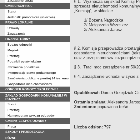
Załatwianie spraw
§ 1. Wyznacza się skład Komisji Pr
sprzedaż nieruchomości komunalnyc
GMINA ROZPRZA
„Komisją”, w składzie:
Statut
Jednostki pomocnicze (sołectwa)
1/ Bożena Nagrodzka Prz
PRAWO LOKALNE
2/ Małgorzata Wrzeszcz c
Uchwały
3/ Aleksandra Jarosz c
Zarządzenia
FINANSE GMINY
Budżet jednostki
§ 2. Komisja przeprowadza przetargi 
Majątek
gospodarce nieruchomościami (tekst 
Przetargi
oraz z przepisami ww. rozporządzeni
Podatki i opłaty lokalne
§ 3. Traci moc zarządzenie nr 50/20
Zwolnienia podatkowe
Interpretacje prawa podatkowego
§ 4. Zarządzenie wchodzi w życie z
Zamówienia publiczne poniżej 14 tys. euro
Gospodarka nieruchomościami
OŚRODEK POMOCY SPOŁECZNEJ
Opublikował:
Dorota Grzejdziak-Cic
ZAKŁAD GOSPODARKI KOMUNALNEJ W
ROZPRZY
Ostatnia zmiana:
Aleksandra Jarosz
Statut
Zmieniono:
poprawiono treść
Przetargi
Harmonogram wywozu odpadów
GMINNY ZESPÓŁ OŚWIATY
Praca
Liczba odsłon:
797
SZKOŁY I PRZEDSZKOLA
RÓŻNE