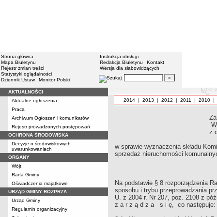
Strona główna
Instrukcja obsługi
Mapa Biuletynu
Redakcja Biuletynu
Kontakt
Rejestr zmian treści
Wersja dla słabowidzących
Statystyki oglądalności
Dziennik Ustaw
Monitor Polski
AKTUALNOŚCI
2014
|
2013
|
2012
|
2011
|
2010
Aktualne ogłoszenia
Praca
Za
Archiwum Ogłoszeń i komunikatów
W
Rejestr prowadzonych postępowań
z 
OCHRONA ŚRODOWISKA
Decyzje o środowiskowych
w sprawie wyznaczenia składu Komis
uwarunkowaniach
sprzedaż nieruchomości komunalny
ORGANY
Wójt
Rada Gminy
Na podstawie § 8 rozporządzenia Ra
Oświadczenia majątkowe
sposobu i trybu przeprowadzania pr
URZĄD GMINY ROZPRZA
U. z 2004 r. Nr 207, poz. 2108 z pó
Urząd Gminy
z a r z ą d z a s i ę, co następuje:
Regulamin organizacyjny