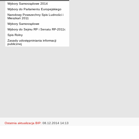
Wybory Samorządowe 2014
Wybory do Parlamentu Europejskiego
Narodowy Powszechny Spis Ludności i
Mieszkań 2011
Wybory Samorządowe
Wybory do Sejmu RP i Senatu RP-2011r.
Spis Rolny
Zasady udostępniniania informacji
publicznej
Ostatnia aktualizacja BIP:
08.12.2014 14:13