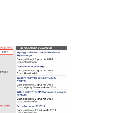
arządzenia
20 OSTATNIO DODANYCH
|
2002
Wyciąg z obwieszczenia Komisarza
Wyborczego
Data publikacji: 3 grudnia 2014
Dział:
Aktualności
Ogłoszenie o przetargu
Data publikacji: 2 grudnia 2014
isowego
Dział:
Aktualności
Wybory radnych do Rady Gminy
Rozprza
Data publikacji: 1 grudnia 2014
Dział:
Wybory Samorządowe 2014
WÓJT GMINY ROZPRZA ogłasza otwarty
konkurs
Data publikacji: 1 grudnia 2014
Dział:
Aktualności
Zarządzenie nr 81/2014
Data publikacji: 25 listopada 2014
Dział:
Aktualności