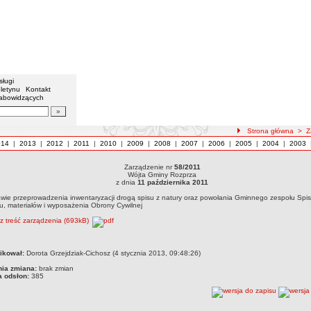
sługi
letynu
Kontakt
łabowidzących
Strona główna
>
Z
014
|
2013
|
2012
|
2011
|
2010
|
2009
|
2008
|
2007
|
2006
|
2005
|
2004
|
2003
Zarządzenie nr
58/2011
Wójta Gminy Rozprza
z dnia
11 października 2011
awie przeprowadzenia inwentaryzacji drogą spisu z natury oraz powołania Gminnego zespołu Sp
u, materiałów i wyposażenia Obrony Cywilnej
rz treść zarządzenia (693kB)
ikował:
Dorota Grzejdziak-Cichosz (4 stycznia 2013, 09:48:26)
nia zmiana:
brak zmian
a odsłon:
385