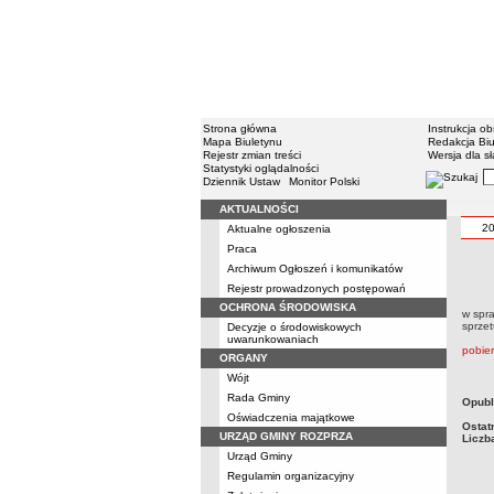
Strona główna
Instrukcja ob
Mapa Biuletynu
Redakcja Biu
Rejestr zmian treści
Wersja dla s
Statystyki oglądalności
Dziennik Ustaw
Monitor Polski
AKTUALNOŚCI
2
Aktualne ogłoszenia
Praca
Archiwum Ogłoszeń i komunikatów
Rejestr prowadzonych postępowań
OCHRONA ŚRODOWISKA
w spr
sprzet
Decyzje o środowiskowych
uwarunkowaniach
pobie
ORGANY
Wójt
Rada Gminy
Opubl
Oświadczenia majątkowe
Ostat
URZĄD GMINY ROZPRZA
Liczb
Urząd Gminy
Regulamin organizacyjny