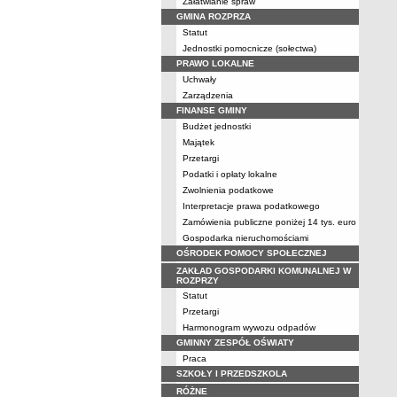
Załatwianie spraw
GMINA ROZPRZA
Statut
Jednostki pomocnicze (sołectwa)
PRAWO LOKALNE
Uchwały
Zarządzenia
FINANSE GMINY
Budżet jednostki
Majątek
Przetargi
Podatki i opłaty lokalne
Zwolnienia podatkowe
Interpretacje prawa podatkowego
Zamówienia publiczne poniżej 14 tys. euro
Gospodarka nieruchomościami
OŚRODEK POMOCY SPOŁECZNEJ
ZAKŁAD GOSPODARKI KOMUNALNEJ W
ROZPRZY
Statut
Przetargi
Harmonogram wywozu odpadów
GMINNY ZESPÓŁ OŚWIATY
Praca
SZKOŁY I PRZEDSZKOLA
RÓŻNE